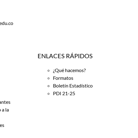
edu.co
ENLACES RÁPIDOS
¿Qué hacemos?
Formatos
Boletín Estadístico
PDI 21-25
antes
 a la
es